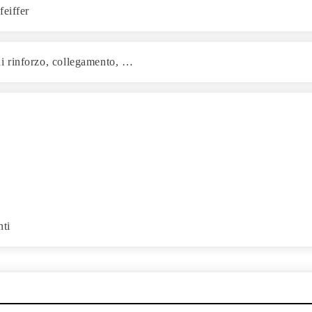
feiffer
 di rinforzo, collegamento, …
nti