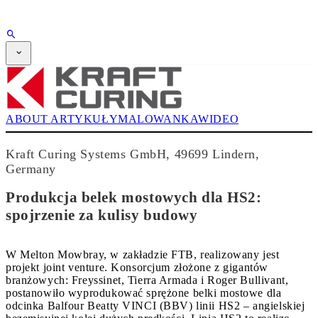
REKLAMA
ABONAMENT
Magazyn
CPI-TV
WYDARZENIA
ABOUT
ARTYKUŁY
MALOWANKA
WIDEO
BUYERS' GUIDE
JOB BRIDGE
NEWSLETTER
Kraft Curing Systems GmbH, 49699 Lindern,
REKLAMA
Germany
ABONAMENT
Produkcja belek mostowych dla HS2:
spojrzenie za kulisy budowy
W Melton Mowbray, w zakładzie FTB, realizowany jest
projekt joint venture. Konsorcjum złożone z gigantów
branżowych: Freyssinet, Tierra Armada i Roger Bullivant,
postanowiło wyprodukować sprężone belki mostowe dla
odcinka Balfour Beatty VINCI (BBV) linii HS2 – angielskiej