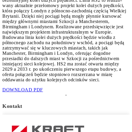
bezemisyjnej kolei dużych prędkości. Linia HS2 to realizo-
wany aktualnie przełomowy projekt kolei dużych prędkości,
która połączy Londyn z północno-zachodnią częścią Wielkiej
Brytanii. Dzięki niej pociągi będą mogły płynnie kursować
między głównymi miastami Szkocji a Manchesterem,
Birmingham i Londynem. Realizowane przedsięwzięcie jest
największym projektem infrastrukturalnym w Europie.
Budowana linia kolei dużych prędkości będzie wiodła z
północnego zachodu na południowy wschód, a pociągi będą
zatrzymywać się w kluczowych miastach, takich jak
Manchester, Birmingham i Londyn, oferując dogodne
przesiadki do dalszych miast w Szkocji za pośrednictwem
istniejącej sieci kolejowej. HS2 ma zostać otwarta między
2029 a 2033 r. po ukończeniu pierwszego etapu budowy, a
oferta połączeń będzie stopniowo rozszerzana w miarę
oddawania do użytku kolejnych odcinków sieci.
DOWNLOAD PDF
Kontakt