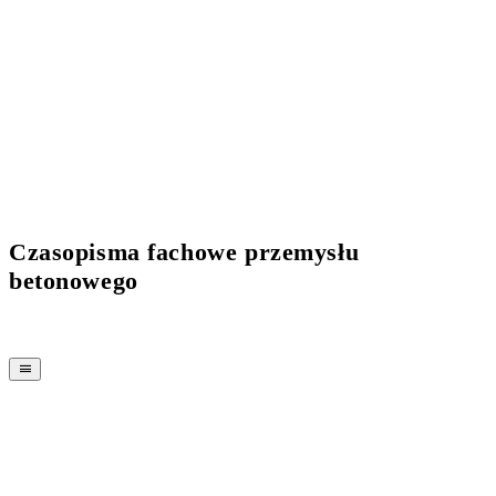
Current Issue Flipbook
Czasopisma fachowe przemysłu
betonowego
MAGAZYN
CPI-TV
WYDARZENIA
BUYERS' GUIDE
JOB BRIDGE
NEWSLETTER