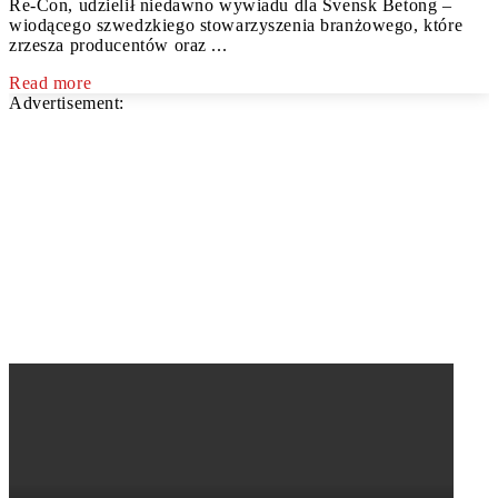
Re-Con, udzielił niedawno wywiadu dla Svensk Betong –
wiodącego szwedzkiego stowarzyszenia branżowego, które
zrzesza producentów oraz ...
Read more
Advertisement: