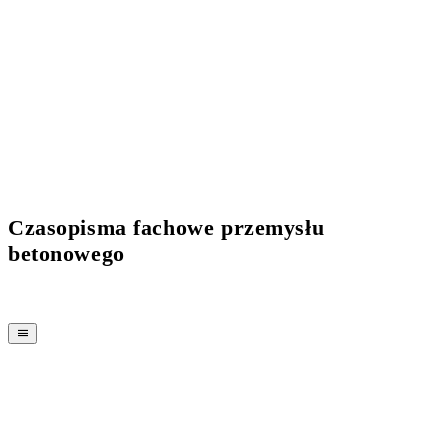
Current Issue Flipbook
Czasopisma fachowe przemysłu
betonowego
MAGAZYN
CPI-TV
WYDARZENIA
BUYERS' GUIDE
JOB BRIDGE
NEWSLETTER