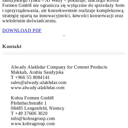
saudyjskiego rynku – Al Wady – pokazuje, dlaczego Kobra
Formen GmbH nie ogranicza się wyłącznie do sprzedaży form
i oprzyrządowania, ale konsekwentnie realizuje kompleksową
strategię opartą na innowacyjności, łatwości konserwacji oraz
wieloletnim doświadczeniu.
DOWNLOAD PDF
Kontakt
Alwady Alakhdar Company for Cement Products

Makkah, Arabia Saudyjska

T +966 55 8084141

sales@alwady-alakhdar.com

www.alwady-alakhdar.com

Kobra Formen GmbH

Plohnbachstraße 1

08485 Lengenfeld, Niemcy

T +49 37606 3020

info@kobragroup.com

www.kobragroup.com
