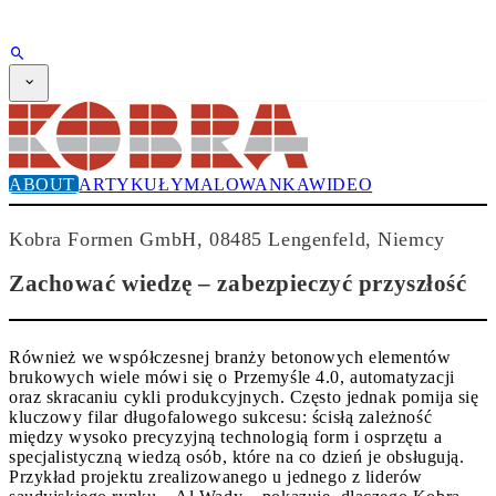
REKLAMA
ABONAMENT
Magazyn
CPI-TV
WYDARZENIA
ABOUT
ARTYKUŁY
MALOWANKA
WIDEO
BUYERS' GUIDE
JOB BRIDGE
NEWSLETTER
Kobra Formen GmbH, 08485 Lengenfeld, Niemcy
REKLAMA
ABONAMENT
Zachować wiedzę – zabezpieczyć przyszłość
Również we współczesnej branży betonowych elementów
brukowych wiele mówi się o Przemyśle 4.0, automatyzacji
oraz skracaniu cykli produkcyjnych. Często jednak pomija się
kluczowy filar długofalowego sukcesu: ścisłą zależność
między wysoko precyzyjną technologią form i osprzętu a
specjalistyczną wiedzą osób, które na co dzień je obsługują.
Przykład projektu zrealizowanego u jednego z liderów