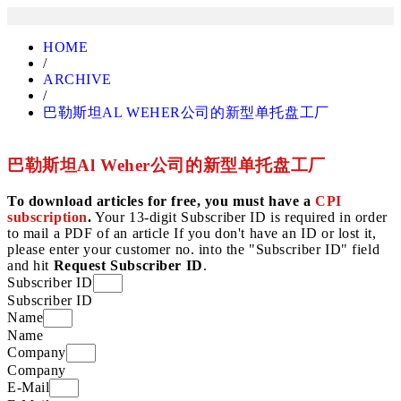
HOME
/
ARCHIVE
/
巴勒斯坦AL WEHER公司的新型单托盘工厂
巴勒斯坦Al Weher公司的新型单托盘工厂
To download articles for free, you must have a
CPI
subscription
.
Your 13-digit Subscriber ID is required in order
to mail a PDF of an article If you don't have an ID or lost it,
please enter your customer no. into the "Subscriber ID" field
and hit
Request Subscriber ID
.
Subscriber ID
Subscriber ID
Name
Name
Company
Company
E-Mail