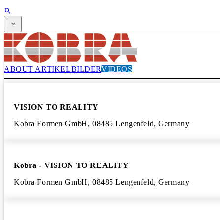
ABONNEMENT
Magazin
CPI-TV
EVENTS
ABOUT
ARTIKEL
BILDER
VIDEOS
BUYERS' GUIDE
JOB BRIDGE
NEWSLETTER
WERBUNG
VISION TO REALITY
ABONNEMENT
Kobra Formen GmbH, 08485 Lengenfeld, Germany
Kobra - VISION TO REALITY
Kobra Formen GmbH, 08485 Lengenfeld, Germany