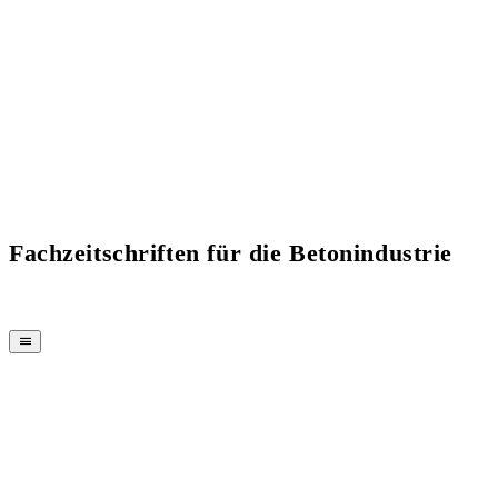
Fachzeitschriften für die Betonindustrie
MAGAZIN
CPI-TV
EVENTS
BUYERS' GUIDE
JOB BRIDGE
NEWSLETTER
WERBUNG