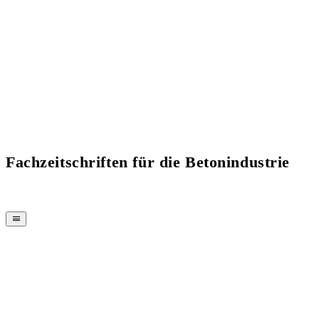
Fachzeitschriften für die Betonindustrie
MAGAZIN
CPI-TV
EVENTS
BUYERS' GUIDE
JOB BRIDGE
NEWSLETTER
WERBUNG