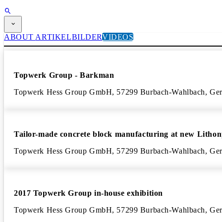
ABONNEMENT
ABOUT
ARTIKEL
BILDER
VIDEOS
Magazin
CPI-TV
EVENTS
BUYERS' GUIDE
Topwerk Group - Barkman
JOB BRIDGE
NEWSLETTER
Topwerk Hess Group GmbH, 57299 Burbach-Wahlbach, Ge
WERBUNG
ABONNEMENT
Tailor-made concrete block manufacturing at new Lithon
Topwerk Hess Group GmbH, 57299 Burbach-Wahlbach, Ge
2017 Topwerk Group in-house exhibition
Topwerk Hess Group GmbH, 57299 Burbach-Wahlbach, Ge