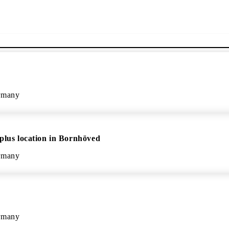
rmany
plus location in Bornhöved
rmany
rmany