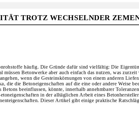
ITÄT TROTZ WECHSELNDER ZEME
nrohstoffe häufig. Die Gründe dafür sind vielfältig: Die Eigent
l müssen Beton­werke aber auch einfach das nutzen, was zurzeit
h angehen, wenn die Gesteinskörnungen von einem anderen Liefer
ka, die die Betoneigenschaften auf die eine oder andere Weise b
es Betons beeinflussen, könnte, innerhalb annehmbarer Toleranze
oneigenschaften in der alltäglichen Arbeit eines Betonherstelle
eigenschaften. Dieser Artikel gibt einige praktische Ratschläge