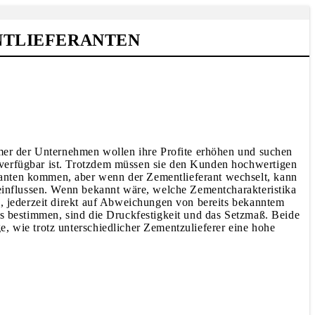
NTLIEFERANTEN
ümer der Unter­nehmen wollen ihre Profite erhöhen und suchen
 verfügbar ist. Trotzdem müssen sie den Kunden hochwertigen
anten kommen, aber wenn der Zement­lieferant wechselt, kann
eeinflussen. Wenn bekannt wäre, welche Zementcharakteristika
n, jederzeit direkt auf Abweichungen von bereits bekanntem
rs bestimmen, sind die Druckfestigkeit und das Setzmaß. Beide
, wie trotz unterschiedlicher Zementzulieferer eine hohe