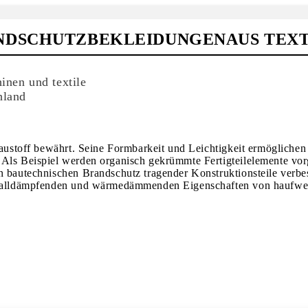
ANDSCHUTZBEKLEIDUNGENAUS TEX
inen und textile
hland
Baustoff bewährt. Seine Formbarkeit und Leichtigkeit ermöglichen
Als Beispiel werden organisch gekrümmte Fertigteilelemente vorg
n bautechnischen Brandschutz tragender Konstruktionsteile verbes
 schalldämpfenden und wärmedämmenden Eigenschaften von haufw