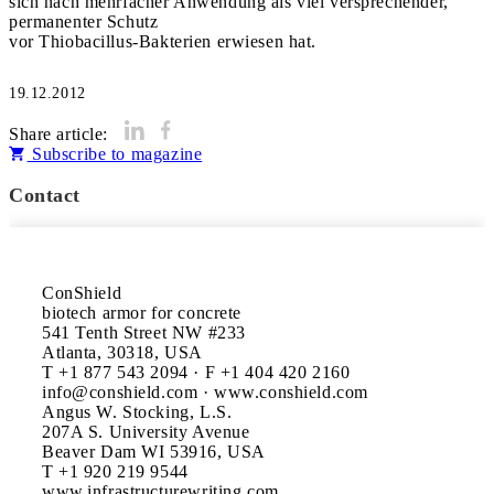
sich nach mehrfacher Anwendung als viel versprechender,
permanenter Schutz
vor Thiobacillus-Bakterien erwiesen hat.
19.12.2012
Share article:
Subscribe to magazine
Contact
ConShield

biotech armor for concrete

541 Tenth Street NW #233

Atlanta, 30318, USA

T +1 877 543 2094 · F +1 404 420 2160

info@conshield.com · www.conshield.com

Angus W. Stocking, L.S.

207A S. University Avenue

Beaver Dam WI 53916, USA

T +1 920 219 9544

www.infrastructurewriting.com
