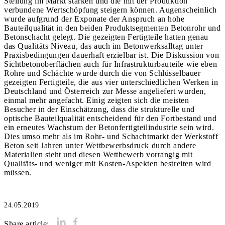
Stellung im Markt stärken und die mit der Produktion
verbundene Wertschöpfung steigern können. Augenscheinlich
wurde aufgrund der Exponate der Anspruch an hohe
Bauteilqualität in den beiden Produktsegmenten Betonrohr und
Betonschacht gelegt. Die gezeigten Fertigteile hatten genau
das Qualitäts Niveau, das auch im Betonwerksalltag unter
Praxisbedingungen dauerhaft erzielbar ist. Die Diskussion von
Sichtbetonoberflächen auch für Infrastrukturbauteile wie eben
Rohre und Schächte wurde durch die von Schlüsselbauer
gezeigten Fertigteile, die aus vier unterschiedlichen Werken in
Deutschland und Österreich zur Messe angeliefert wurden,
einmal mehr angefacht. Einig zeigten sich die meisten
Besucher in der Einschätzung, dass die strukturelle und
optische Bauteilqualität entscheidend für den Fortbestand und
ein erneutes Wachstum der Betonfertigteilindustrie sein wird.
Dies umso mehr als im Rohr- und Schachtmarkt der Werkstoff
Beton seit Jahren unter Wettbewerbsdruck durch andere
Materialien steht und diesen Wettbewerb vorrangig mit
Qualitäts- und weniger mit Kosten-Aspekten bestreiten wird
müssen.
24.05.2019
Share article: