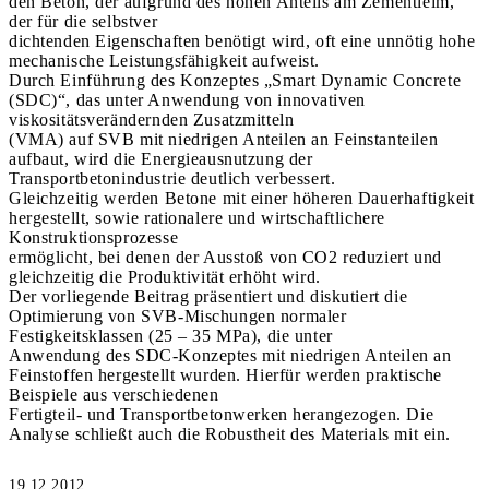
den Beton, der aufgrund des hohen Anteils am Zementleim,
der für die selbstver
dichtenden Eigenschaften benötigt wird, oft eine unnötig hohe
mechanische Leistungsfähigkeit aufweist.
Durch Einführung des Konzeptes „Smart Dynamic Concrete
(SDC)“, das unter Anwendung von innovativen
viskositätsverändernden Zusatzmitteln
(VMA) auf SVB mit niedrigen Anteilen an Feinstanteilen
aufbaut, wird die Energieausnutzung der
Transportbetonindustrie deutlich verbessert.
Gleichzeitig werden Betone mit einer höheren Dauerhaftigkeit
hergestellt, sowie rationalere und wirtschaftlichere
Konstruktionsprozesse
ermöglicht, bei denen der Ausstoß von CO2 reduziert und
gleichzeitig die Produktivität erhöht wird.
Der vorliegende Beitrag präsentiert und diskutiert die
Optimierung von SVB-Mischungen normaler
Festigkeitsklassen (25 – 35 MPa), die unter
Anwendung des SDC-Konzeptes mit niedrigen Anteilen an
Feinstoffen hergestellt wurden. Hierfür werden praktische
Beispiele aus verschiedenen
Fertigteil- und Transportbetonwerken herangezogen. Die
Analyse schließt auch die Robustheit des Materials mit ein.
19.12.2012