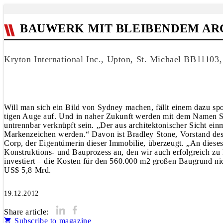
BAUWERK MIT BLEIBENDEM AR
Kryton International Inc., Upton, St. Michael BB11103
Will man sich ein Bild von Sydney machen, fällt einem dazu spon
tigen Auge auf. Und in naher Zukunft werden mit dem Namen 
untrennbar verknüpft sein. „Der aus architektonischer Sicht ei
Markenzeichen werden.“ Davon ist Bradley Stone, Vorstand des
Corp, der Eigentümerin dieser Immobilie, überzeugt. „An diese
Konstruktions- und Bauprozess an, den wir auch erfolgreich zu
investiert – die Kosten für den 560.000 m2 großen Baugrund nic
US$ 5,8 Mrd.
19.12.2012
Share article:
Subscribe to magazine