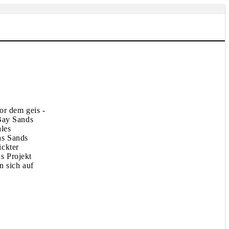
or dem geis -
Bay Sands
ales
as Sands
ickter
s Projekt
n sich auf