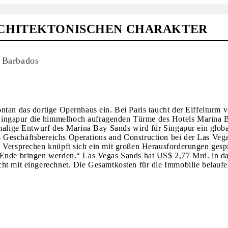
CHITEKTONISCHEN CHARAKTER
, Barbados
tan das dortige Opernhaus ein. Bei Paris taucht der Eiffelturm v
Singapur die himmelhoch aufragenden Türme des Hotels Marina 
nmalige Entwurf des Marina Bay Sands wird für Singapur ein glob
 Geschäftsbereichs Operations and Construction bei der Las Veg
s Versprechen knüpft sich ein mit großen Herausforderungen gesp
 Ende bringen werden.“ Las Vegas Sands hat US$ 2,77 Mrd. in da
ht mit eingerechnet. Die Gesamtkosten für die Immobilie belaufe