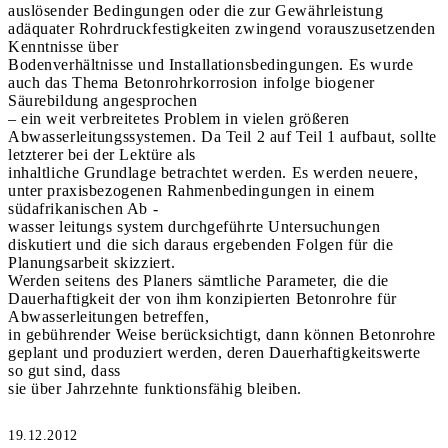
auslösender Bedingungen oder die zur Gewährleistung
adäquater Rohrdruckfestigkeiten zwingend vorauszusetzenden
Kenntnisse über
Bodenverhältnisse und Installationsbedingungen. Es wurde
auch das Thema Betonrohrkorrosion infolge biogener
Säurebildung angesprochen
– ein weit verbreitetes Problem in vielen größeren
Abwasserleitungssystemen. Da Teil 2 auf Teil 1 aufbaut, sollte
letzterer bei der Lektüre als
inhaltliche Grundlage betrachtet werden. Es werden neuere,
unter praxisbezogenen Rahmenbedingungen in einem
südafrikanischen Ab -
wasser leitungs system durchgeführte Untersuchungen
diskutiert und die sich daraus ergebenden Folgen für die
Planungsarbeit skizziert.
Werden seitens des Planers sämtliche Parameter, die die
Dauerhaftigkeit der von ihm konzipierten Betonrohre für
Abwasserleitungen betreffen,
in gebührender Weise berücksichtigt, dann können Betonrohre
geplant und produziert werden, deren Dauerhaftigkeitswerte
so gut sind, dass
sie über Jahrzehnte funktionsfähig bleiben.
19.12.2012