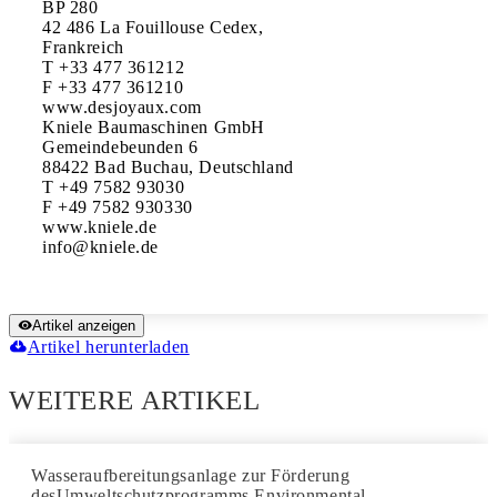
BP 280

42 486 La Fouillouse Cedex,

Frankreich

T +33 477 361212

F +33 477 361210

www.desjoyaux.com

Kniele Baumaschinen GmbH

Gemeindebeunden 6

88422 Bad Buchau, Deutschland

T +49 7582 93030

F +49 7582 930330

www.kniele.de

Artikel anzeigen
Artikel herunterladen
WEITERE ARTIKEL
Wasseraufbereitungsanlage zur Förderung
desUmweltschutzprogramms Environmental