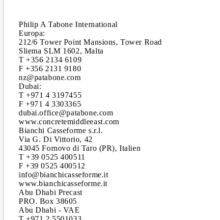
Philip A Tabone International

Europa:

212/6 Tower Point Mansions, Tower Road

Sliema SLM 1602, Malta

T +356 2134 6109

F +356 2131 9180

nz@patabone.com

Dubai:

T +971 4 3197455

F +971 4 3303365

dubai.office@patabone.com

www.concretemiddleeast.com

Bianchi Casseforme s.r.l.

Via G. Di Vittorio, 42

43045 Fornovo di Taro (PR), Italien

T +39 0525 400511

F +39 0525 400512

info@bianchicasseforme.it

www.bianchicasseforme.it

Abu Dhabi Precast

PRO. Box 38605

Abu Dhabi - VAE

T +971 2 5501033
