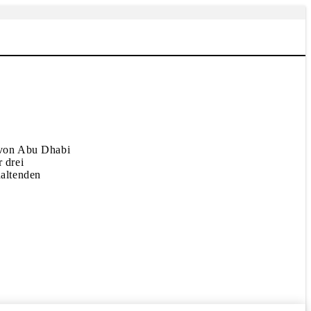
 von Abu Dhabi
 drei
haltenden