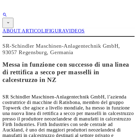
PUBBLICITÀ
ABBONAMENTO
ABOUT
ARTICOLI
FIGURA
VIDEOS
Rivista
CPI-TV
SR-Schindler Maschinen-Anlagentechnik GmbH,
EVENTI
93057 Regensburg, Germania
BUYERS' GUIDE
JOB BRIDGE
Messa in funzione con successo di una linea
NEWSLETTER
PUBBLICITÀ
di rettifica a secco per masselli in
ABBONAMENTO
calcestruzzo in NZ
SR Schindler Maschinen-Anlagentechnik GmbH, l’azienda
costruttrice di macchine di Ratisbona, membro del gruppo
Topwerk che agisce a livello mondiale, ha messo in funzione
una nuova linea di rettifica a secco per masselli in calcestruzzo
presso il produttore neozelandese di manufatti in calcestruzzo
Firth Industries. Firth Industries con sede centrale ad
Auckland, è uno dei maggiori produttori neozelandesi di
manufatti in calcestruzzo destinati al settore privato e