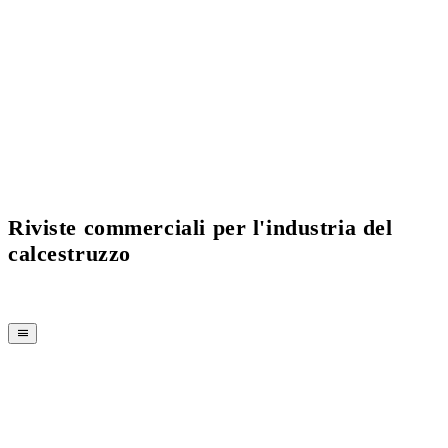
Current Issue Flipbook
Riviste commerciali per l'industria del
calcestruzzo
RIVISTA
CPI-TV
EVENTI
BUYERS' GUIDE
JOB BRIDGE
NEWSLETTER