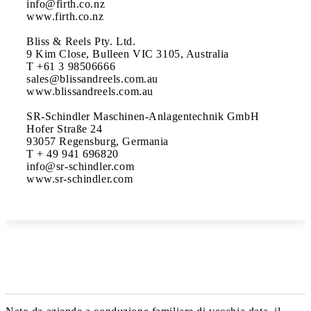
info@firth.co.nz

www.firth.co.nz

Bliss & Reels Pty. Ltd.

9 Kim Close, Bulleen VIC 3105, Australia 

T +61 3 98506666 

sales@blissandreels.com.au 

www.blissandreels.com.au

SR-Schindler Maschinen-Anlagentechnik GmbH 

Hofer Straße 24

93057 Regensburg, Germania

T + 49 941 696820

info@sr-schindler.com 

www.sr-schindler.com