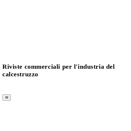
Current Issue Flipbook
Riviste commerciali per l'industria del
calcestruzzo
RIVISTA
CPI-TV
EVENTI
BUYERS' GUIDE
JOB BRIDGE
NEWSLETTER