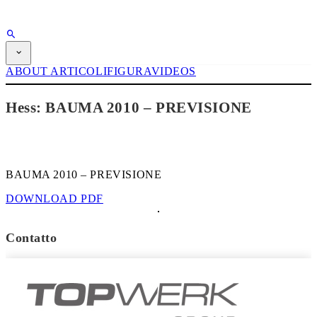
PUBBLICITÀ
ABBONAMENTO
ABOUT
ARTICOLI
FIGURA
VIDEOS
Rivista
CPI-TV
Hess: BAUMA 2010 – PREVISIONE
EVENTI
BUYERS' GUIDE
JOB BRIDGE
NEWSLETTER
PUBBLICITÀ
ABBONAMENTO
BAUMA 2010 – PREVISIONE
DOWNLOAD PDF
Contatto