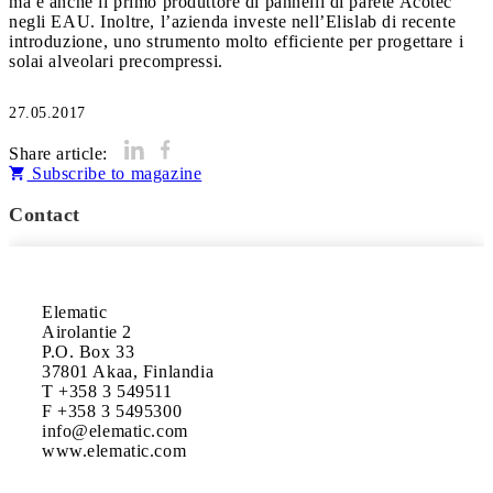
ma è anche il primo produttore di pannelli di parete Acotec
negli EAU. Inoltre, l’azienda investe nell’Elislab di recente
introduzione, uno strumento molto efficiente per progettare i
solai alveolari precompressi.
27.05.2017
Share article:
Subscribe to magazine
Contact
Elematic

Airolantie 2

P.O. Box 33

37801 Akaa, Finlandia

T +358 3 549511

F +358 3 5495300

info@elematic.com
