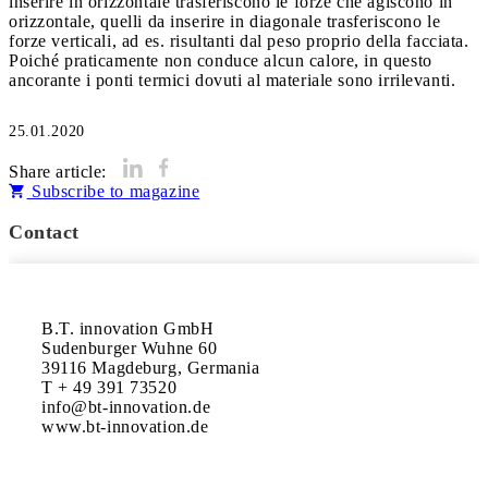
inserire in orizzontale trasferiscono le forze che agiscono in
orizzontale, quelli da inserire in diagonale trasferiscono le
forze verticali, ad es. risultanti dal peso proprio della facciata.
Poiché praticamente non conduce alcun calore, in questo
ancorante i ponti termici dovuti al materiale sono irrilevanti.
25.01.2020
Share article:
Subscribe to magazine
Contact
B.T. innovation GmbH

Sudenburger Wuhne 60

39116 Magdeburg, Germania

T + 49 391 73520

info@bt-innovation.de

www.bt-innovation.de