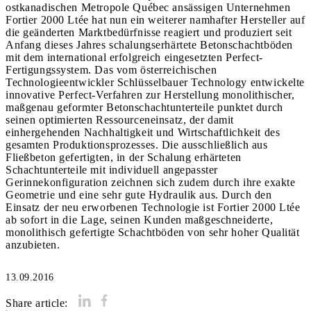
ostkanadischen Metropole Québec ansässigen Unternehmen
Fortier 2000 Ltée hat nun ein weiterer namhafter Hersteller auf
die geänderten Marktbedürfnisse reagiert und produziert seit
Anfang dieses Jahres schalungserhärtete Betonschachtböden
mit dem international erfolgreich eingesetzten Perfect-
Fertigungssystem. Das vom österreichischen
Technologieentwickler Schlüsselbauer Technology entwickelte
innovative Perfect-Verfahren zur Herstellung monolithischer,
maßgenau geformter Betonschachtunterteile punktet durch
seinen optimierten Ressourceneinsatz, der damit
einhergehenden Nachhaltigkeit und Wirtschaftlichkeit des
gesamten Produktionsprozesses. Die ausschließlich aus
Fließbeton gefertigten, in der Schalung erhärteten
Schachtunterteile mit individuell angepasster
Gerinnekonfiguration zeichnen sich zudem durch ihre exakte
Geometrie und eine sehr gute Hydraulik aus. Durch den
Einsatz der neu erworbenen Technologie ist Fortier 2000 Ltée
ab sofort in die Lage, seinen Kunden maßgeschneiderte,
monolithisch gefertigte Schachtböden von sehr hoher Qualität
anzubieten.
13.09.2016
Share article: