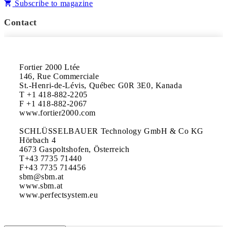
Subscribe to magazine
Contact
Fortier 2000 Ltée

146, Rue Commerciale

St.-Henri-de-Lévis, Québec G0R 3E0, Kanada

T +1 418-882-2205

F +1 418-882-2067

www.fortier2000.com

SCHLÜSSELBAUER Technology GmbH & Co KG

Hörbach 4

4673 Gaspoltshofen, Österreich

T+43 7735 71440

F+43 7735 714456

sbm@sbm.at

www.sbm.at

www.perfectsystem.eu