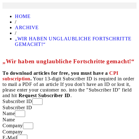
HOME
/
ARCHIVE
/
„WIR HABEN UNGLAUBLICHE FORTSCHRITTE
GEMACHT!“
„Wir haben unglaubliche Fortschritte gemacht!“
To download articles for free, you must have a
CPI
subscription
.
Your 13-digit Subscriber ID is required in order
to mail a PDF of an article If you don't have an ID or lost it,
please enter your customer no. into the "Subscriber ID" field
and hit
Request Subscriber ID
.
Subscriber ID
Subscriber ID
Name
Name
Company
Company
E-Mail