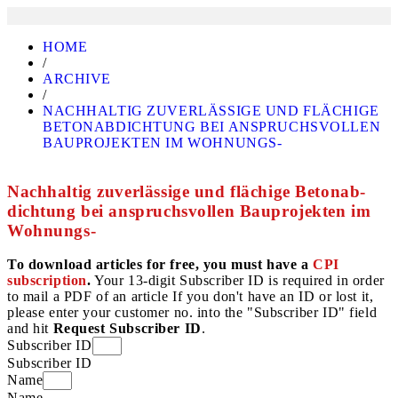
HOME
/
ARCHIVE
/
NACHHALTIG ZUVERLÄSSIGE UND FLÄCHIGE
BETONAB­DICHTUNG BEI ANSPRUCHSVOLLEN
BAUPROJEKTEN IM WOHNUNGS-
Nachhaltig zuverlässige und flächige Betonab­
dichtung bei anspruchsvollen Bauprojekten im
Wohnungs-
To download articles for free, you must have a
CPI
subscription
.
Your 13-digit Subscriber ID is required in order
to mail a PDF of an article If you don't have an ID or lost it,
please enter your customer no. into the "Subscriber ID" field
and hit
Request Subscriber ID
.
Subscriber ID
Subscriber ID
Name
Name