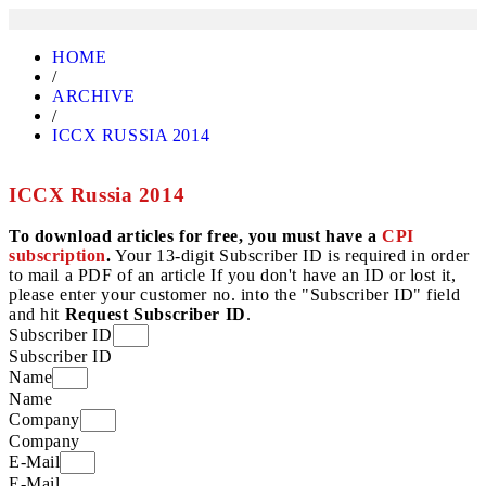
HOME
/
ARCHIVE
/
ICCX RUSSIA 2014
ICCX Russia 2014
To download articles for free, you must have a
CPI
subscription
.
Your 13-digit Subscriber ID is required in order
to mail a PDF of an article If you don't have an ID or lost it,
please enter your customer no. into the "Subscriber ID" field
and hit
Request Subscriber ID
.
Subscriber ID
Subscriber ID
Name
Name
Company
Company
E-Mail
E-Mail