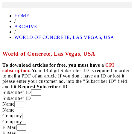
HOME
/
ARCHIVE
/
WORLD OF CONCRETE, LAS VEGAS, USA
World of Concrete, Las Vegas, USA
To download articles for free, you must have a
CPI
subscription
.
Your 13-digit Subscriber ID is required in order
to mail a PDF of an article If you don't have an ID or lost it,
please enter your customer no. into the "Subscriber ID" field
and hit
Request Subscriber ID
.
Subscriber ID
Subscriber ID
Name
Name
Company
Company
E-Mail
E-Mail