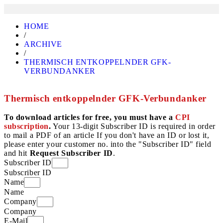
HOME
/
ARCHIVE
/
THERMISCH ENTKOPPELNDER GFK-
VERBUNDANKER
Thermisch entkoppelnder GFK-Verbundanker
To download articles for free, you must have a
CPI
subscription
.
Your 13-digit Subscriber ID is required in order
to mail a PDF of an article If you don't have an ID or lost it,
please enter your customer no. into the "Subscriber ID" field
and hit
Request Subscriber ID
.
Subscriber ID
Subscriber ID
Name
Name
Company
Company
E-Mail