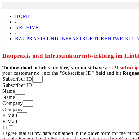
HOME
/
ARCHIVE
/
BAUPRAXIS UND INFRASTRUKTURENTWICKLUNG 
Baupraxis und Infrastrukturentwicklung im Hinbli
To download articles for free, you must have a
CPI subscrip
your customer no. into the "Subscriber ID" field and hit
Reques
Subscriber ID
Subscriber ID
Name
Name
Company
Company
E-Mail
E-Mail
I agree that all my data contained in the order form for the pur
permission anytime in the future via email address info@ad-medi