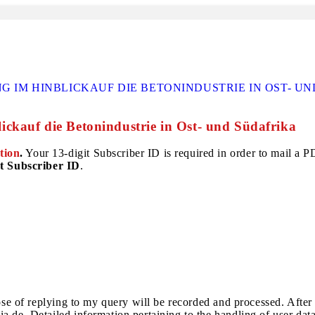
IM HINBLICKAUF DIE BETONINDUSTRIE IN OST- UN
ckauf die Betonindustrie in Ost- und Südafrika
tion
.
Your 13-digit Subscriber ID is required in order to mail a PDF
t Subscriber ID
.
pose of replying to my query will be recorded and processed. After
a.de. Detailed information pertaining to the handling of user dat