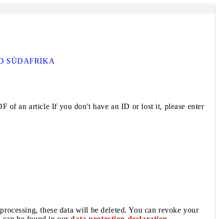
D SÜDAFRIKA
 of an article If you don't have an ID or lost it, please enter
 processing, these data will be deleted. You can revoke your
a can be found in our
data protection declaration
.