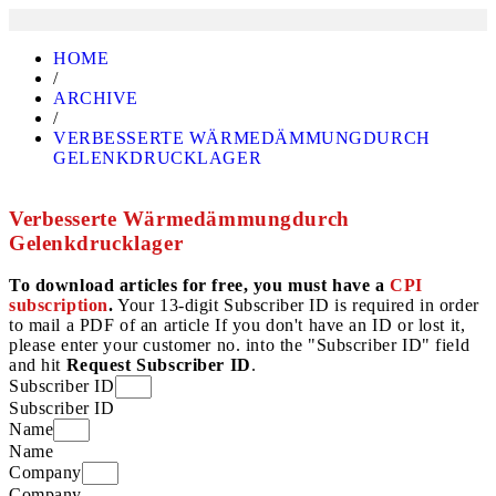
HOME
/
ARCHIVE
/
VERBESSERTE WÄRMEDÄMMUNGDURCH
GELENKDRUCKLAGER
Verbesserte Wärmedämmungdurch
Gelenkdrucklager
To download articles for free, you must have a
CPI
subscription
.
Your 13-digit Subscriber ID is required in order
to mail a PDF of an article If you don't have an ID or lost it,
please enter your customer no. into the "Subscriber ID" field
and hit
Request Subscriber ID
.
Subscriber ID
Subscriber ID
Name
Name
Company
Company