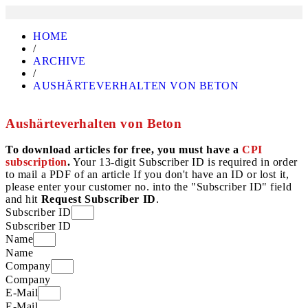
HOME
/
ARCHIVE
/
AUSHÄRTEVERHALTEN VON BETON
Aushärteverhalten von Beton
To download articles for free, you must have a
CPI
subscription
.
Your 13-digit Subscriber ID is required in order
to mail a PDF of an article If you don't have an ID or lost it,
please enter your customer no. into the "Subscriber ID" field
and hit
Request Subscriber ID
.
Subscriber ID
Subscriber ID
Name
Name
Company
Company
E-Mail
E-Mail