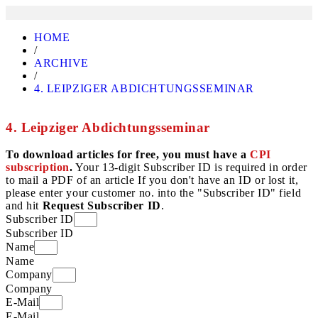
HOME
/
ARCHIVE
/
4. LEIPZIGER ABDICHTUNGSSEMINAR
4. Leipziger Abdichtungsseminar
To download articles for free, you must have a
CPI
subscription
.
Your 13-digit Subscriber ID is required in order
to mail a PDF of an article If you don't have an ID or lost it,
please enter your customer no. into the "Subscriber ID" field
and hit
Request Subscriber ID
.
Subscriber ID
Subscriber ID
Name
Name
Company
Company
E-Mail
E-Mail