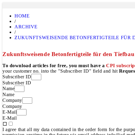
HOME
/
ARCHIVE
/
ZUKUNFTSWEISENDE BETONFERTIGTEILE FÜR 
Zukunftsweisende Betonfertigteile für den Tiefbau
To download articles for free, you must have a
CPI subscrip
your customer no. into the "Subscriber ID" field and hit
Reques
Subscriber ID
Subscriber ID
Name
Name
Company
Company
E-Mail
E-Mail
I agree that all my data contained in the order form for the pur
permission anytime in the future via email address info@ad-medi