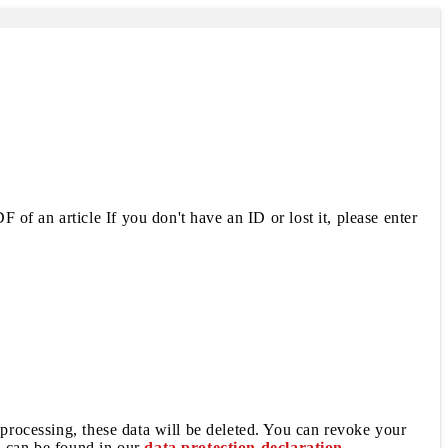
 of an article If you don't have an ID or lost it, please enter
 processing, these data will be deleted. You can revoke your
a can be found in our
data protection declaration
.