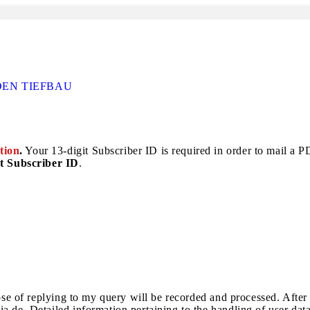
DEN TIEFBAU
tion
.
Your 13-digit Subscriber ID is required in order to mail a PDF
t Subscriber ID
.
pose of replying to my query will be recorded and processed. After
a.de. Detailed information pertaining to the handling of user dat