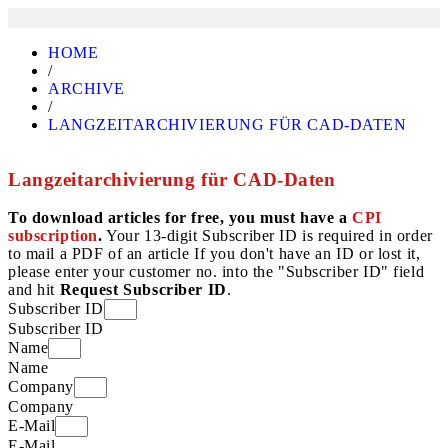
HOME
/
ARCHIVE
/
LANGZEITARCHIVIERUNG FÜR CAD-DATEN
Langzeitarchivierung für CAD-Daten
To download articles for free, you must have a
CPI
subscription
.
Your 13-digit Subscriber ID is required in order
to mail a PDF of an article If you don't have an ID or lost it,
please enter your customer no. into the "Subscriber ID" field
and hit
Request Subscriber ID
.
Subscriber ID
Subscriber ID
Name
Name
Company
Company
E-Mail
E-Mail