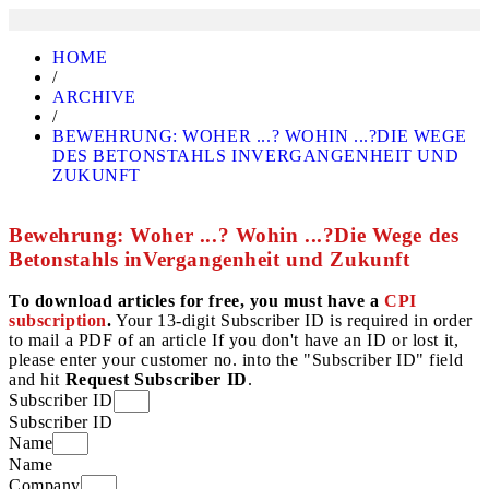
HOME
/
ARCHIVE
/
BEWEHRUNG: WOHER ...? WOHIN ...?DIE WEGE
DES BETONSTAHLS INVERGANGENHEIT UND
ZUKUNFT
Bewehrung: Woher ...? Wohin ...?Die Wege des
Betonstahls inVergangenheit und Zukunft
To download articles for free, you must have a
CPI
subscription
.
Your 13-digit Subscriber ID is required in order
to mail a PDF of an article If you don't have an ID or lost it,
please enter your customer no. into the "Subscriber ID" field
and hit
Request Subscriber ID
.
Subscriber ID
Subscriber ID
Name
Name
Company