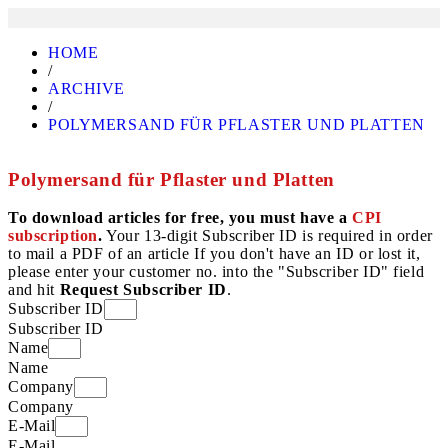
HOME
/
ARCHIVE
/
POLYMERSAND FÜR PFLASTER UND PLATTEN
Polymersand für Pflaster und Platten
To download articles for free, you must have a
CPI
subscription
.
Your 13-digit Subscriber ID is required in order
to mail a PDF of an article If you don't have an ID or lost it,
please enter your customer no. into the "Subscriber ID" field
and hit
Request Subscriber ID
.
Subscriber ID
Subscriber ID
Name
Name
Company
Company
E-Mail
E-Mail