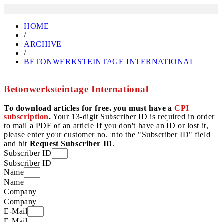
HOME
/
ARCHIVE
/
BETONWERKSTEINTAGE INTERNATIONAL
Betonwerksteintage International
To download articles for free, you must have a
CPI
subscription
.
Your 13-digit Subscriber ID is required in order
to mail a PDF of an article If you don't have an ID or lost it,
please enter your customer no. into the "Subscriber ID" field
and hit
Request Subscriber ID
.
Subscriber ID
Subscriber ID
Name
Name
Company
Company
E-Mail
E-Mail